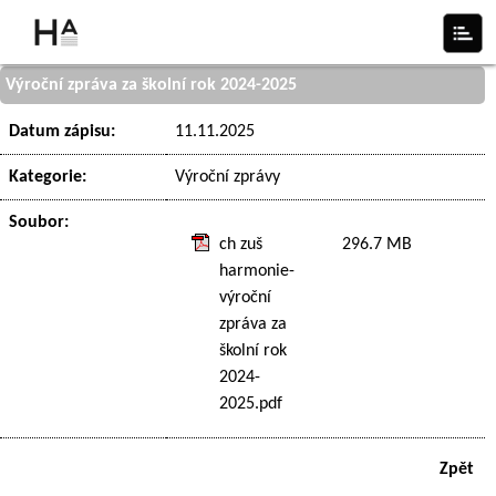
Výroční zpráva za školní rok 2024-2025
Datum zápisu:
11.11.2025
Kategorie:
Výroční zprávy
Soubor:
ch zuš
296.7 MB
harmonie-
výroční
zpráva za
školní rok
2024-
2025.pdf
Zpět