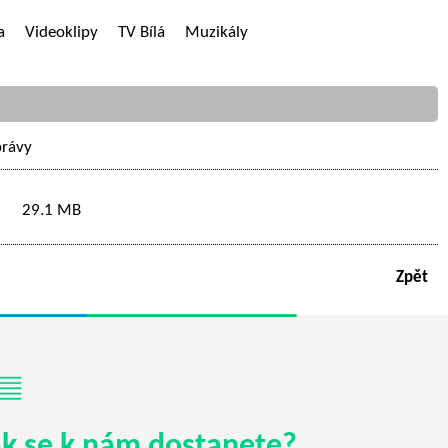
a
Videoklipy
TV Bílá
Muzikály
právy
29.1 MB
Zpět
ak se k nám dostanete?