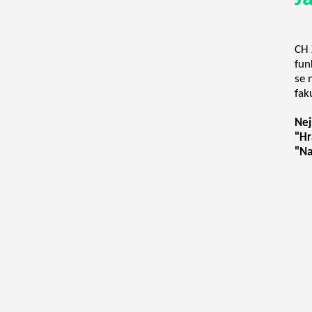
CH 
fun
se 
fak
Nej
"Hr
"Na