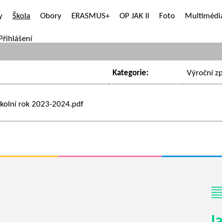
y
Škola
Obory
ERASMUS+
OP JAK II
Foto
Multimédi
Přihlášení
Kategorie:
Výroční z
školní rok 2023-2024.pdf
J