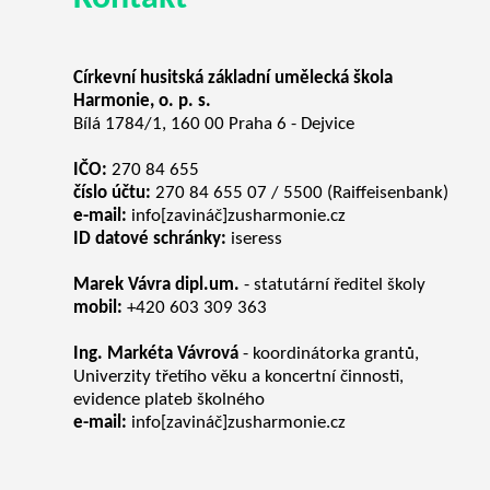
Církevní husitská základní umělecká škola
Harmonie, o. p. s.
Bílá 1784/1, 160 00 Praha 6 - Dejvice
IČO:
270 84 655
číslo účtu:
270 84 655 07 / 5500 (Raiffeisenbank)
e-mail:
info[zavináč]zusharmonie.cz
ID datové schránky:
iseress
Marek Vávra dipl.um.
- statutární ředitel školy
mobil:
+420 603 309 363
Ing. Markéta Vávrová
- koordinátorka grantů,
Univerzity třetího věku a koncertní činnosti,
evidence plateb školného
e-mail:
info[zavináč]zusharmonie.cz