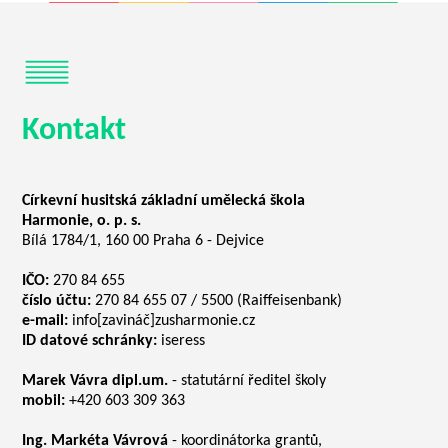
Kontakt
Církevní husitská základní umělecká škola
Harmonie, o. p. s.
Bílá 1784/1, 160 00 Praha 6 - Dejvice
IČO:
270 84 655
číslo účtu:
270 84 655 07 / 5500 (Raiffeisenbank)
e-mail:
info[zavináč]zusharmonie.cz
ID datové schránky:
iseress
Marek Vávra dipl.um.
- statutární ředitel školy
mobil:
+420 603 309 363
Ing. Markéta Vávrová
- koordinátorka grantů,