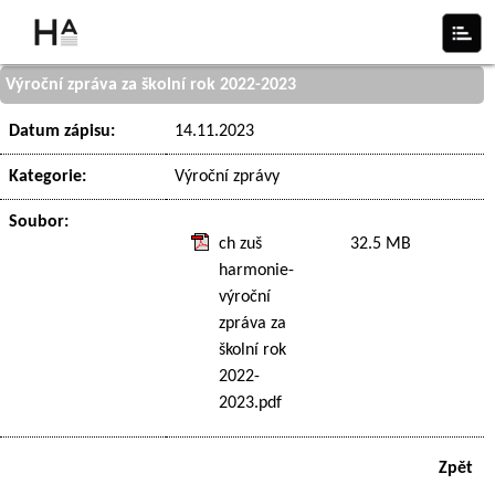
Výroční zpráva za školní rok 2022-2023
Datum zápisu:
14.11.2023
Kategorie:
Výroční zprávy
Soubor:
ch zuš
32.5 MB
harmonie-
výroční
zpráva za
školní rok
2022-
2023.pdf
Zpět