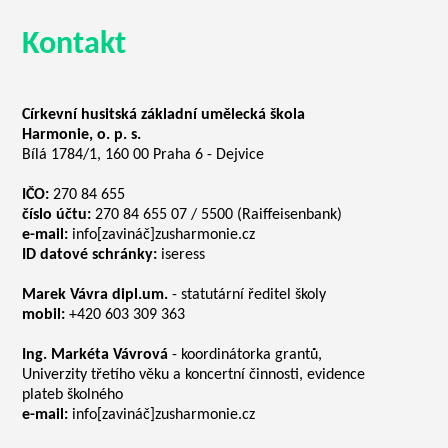
Kontakt
Církevní husitská základní umělecká škola
Harmonie, o. p. s.
Bílá 1784/1, 160 00 Praha 6 - Dejvice
IČO:
270 84 655
číslo účtu:
270 84 655 07 / 5500 (Raiffeisenbank)
e-mail:
info[zavináč]zusharmonie.cz
ID datové schránky:
iseress
Marek Vávra dipl.um.
- statutární ředitel školy
mobil:
+420 603 309 363
Ing. Markéta Vávrová
- koordinátorka grantů,
Univerzity třetího věku a koncertní činnosti, evidence
plateb školného
e-mail:
info[zavináč]zusharmonie.cz