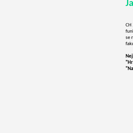
J
CH 
fun
se 
fak
Nej
"Hr
"Na