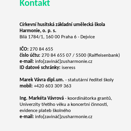
Kontakt
Církevní husitská základní umělecká škola
Harmonie, o. p. s.
Bílá 1784/1, 160 00 Praha 6 - Dejvice
IČO:
270 84 655
číslo účtu:
270 84 655 07 / 5500 (Raiffeisenbank)
e-mail:
info[zavináč]zusharmonie.cz
ID datové schránky:
iseress
Marek Vávra dipl.um.
- statutární ředitel školy
mobil:
+420 603 309 363
Ing. Markéta Vávrová
- koordinátorka grantů,
Univerzity třetího věku a koncertní činnosti,
evidence plateb školného
e-mail:
info[zavináč]zusharmonie.cz