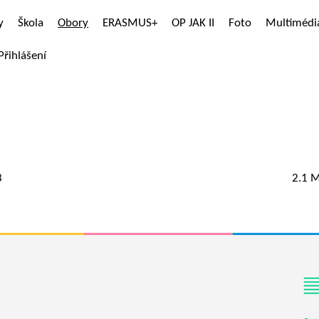
y
Škola
Obory
ERASMUS+
OP JAK II
Foto
Multimédi
Přihlášení
3
2.1 