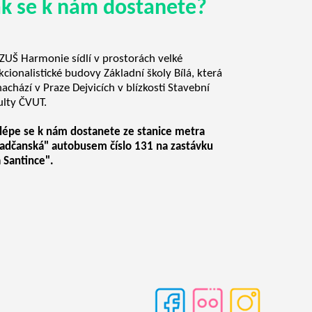
ak se k nám dostanete?
ZUŠ Harmonie sídlí v prostorách velké
kcionalistické budovy Základní školy Bílá, která
nachází v Praze Dejvicích v blízkosti Stavební
ulty ČVUT.
lépe se k nám dostanete ze stanice metra
adčanská" autobusem číslo 131 na zastávku
 Santince".