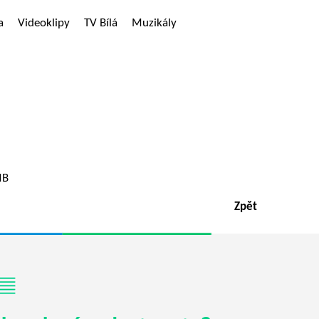
a
Videoklipy
TV Bílá
Muzikály
MB
Zpět