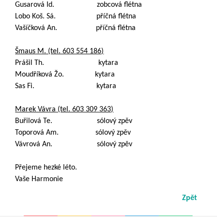
Gusarová Id. zobcová flétna
Lobo Koš. Sá. příčná flétna
Vašíčková An. příčná flétna
Šmaus M. (tel. 603 554 186)
Prášil Th. kytara
Moudříková Žo. kytara
Sas Fi. kytara
Marek Vávra (tel. 603 309 363)
Buřilová Te. sólový zpěv
Toporová Am. sólový zpěv
Vávrová An. sólový zpěv
Přejeme hezké léto.
Vaše Harmonie
Zpět