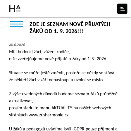
ZDE JE SEZNAM NOVĚ PŘIJATÝCH
ŽÁKŮ OD 1. 9. 2026!!!
30.6.2026
Milí budoucí žáci, vážení rodiče,
níže zveřejňujeme nově přijaté a žáky od 1. 9. 2026.
Situace se může ještě změnit, protože se někdy se stává,
že někteří žáci v září nenastoupí a uvolní se místo.
Z výše uvedených důvodů budeme seznam žáků průběžně
aktualizovat,
prosím sledujte menu AKTUALITY na našich webových
stránkách www.zusharmonie.cz.
U žáků a pedagogů uvádíme kvůli GDPR pouze příjmení a