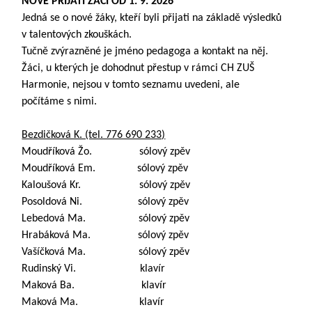
NOVĚ PŘIJATÍ ŽÁCI OD 1. 9. 2026
Jedná se o nové žáky, kteří byli přijati na základě výsledků
v talentových zkouškách.
Tučně zvýrazněné je jméno pedagoga a kontakt na něj.
Žáci, u kterých je dohodnut přestup v rámci CH ZUŠ
Harmonie, nejsou v tomto seznamu uvedeni, ale
počítáme s nimi.
Bezdičková K. (tel. 776 690 233)
Moudříková Žo. sólový zpěv
Moudříková Em. sólový zpěv
Kaloušová Kr. sólový zpěv
Posoldová Ni. sólový zpěv
Lebedová Ma. sólový zpěv
Hrabáková Ma. sólový zpěv
Vašíčková Ma. sólový zpěv
Rudinský Vi. klavír
Maková Ba. klavír
Maková Ma. klavír