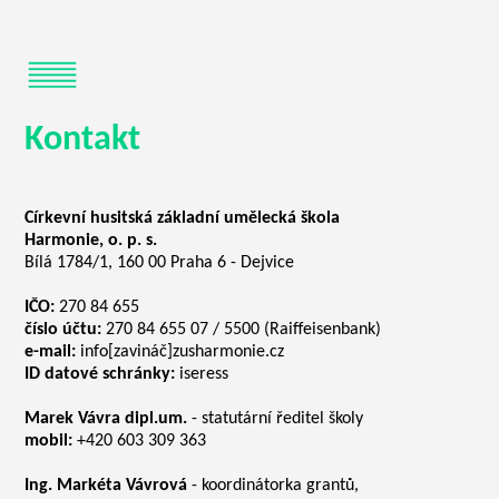
Kontakt
Církevní husitská základní umělecká škola
Harmonie, o. p. s.
Bílá 1784/1, 160 00 Praha 6 - Dejvice
IČO:
270 84 655
číslo účtu:
270 84 655 07 / 5500 (Raiffeisenbank)
e-mail:
info[zavináč]zusharmonie.cz
ID datové schránky:
iseress
Marek Vávra dipl.um.
- statutární ředitel školy
mobil:
+420 603 309 363
Ing. Markéta Vávrová
- koordinátorka grantů,