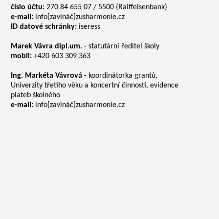
číslo účtu:
270 84 655 07 / 5500 (Raiffeisenbank)
e-mail:
info[zavináč]zusharmonie.cz
ID datové schránky:
iseress
Marek Vávra dipl.um.
- statutární ředitel školy
mobil:
+420 603 309 363
Ing. Markéta Vávrová
- koordinátorka grantů,
Univerzity třetího věku a koncertní činnosti, evidence
plateb školného
e-mail:
info[zavináč]zusharmonie.cz