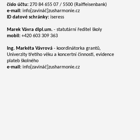
číslo účtu:
270 84 655 07 / 5500 (Raiffeisenbank)
e-mail:
info[zavináč]zusharmonie.cz
ID datové schránky:
iseress
Marek Vávra dipl.um.
- statutární ředitel školy
mobil:
+420 603 309 363
Ing. Markéta Vávrová
- koordinátorka grantů,
Univerzity třetího věku a koncertní činnosti, evidence
plateb školného
e-mail:
info[zavináč]zusharmonie.cz