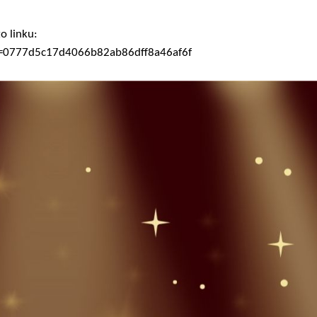
o linku:
hash=0777d5c17d4066b82ab86dff8a46af6f