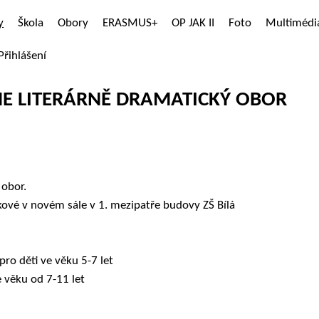
y
Škola
Obory
ERASMUS+
OP JAK II
Foto
Multimédi
Přihlášení
ME LITERÁRNĚ DRAMATICKÝ OBOR
 obor.
vé v novém sále v 1. mezipatře budovy ZŠ Bílá
o děti ve věku 5-7 let
věku od 7-11 let