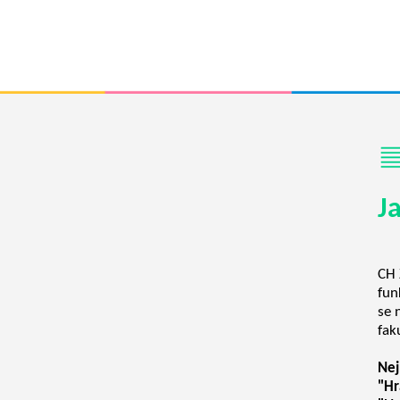
J
CH 
fun
se 
fak
Nej
"Hr