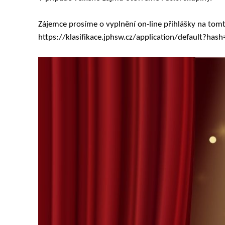
Zájemce prosíme o vyplnění on-line přihlášky na tomt
https://klasifikace.jphsw.cz/application/default?