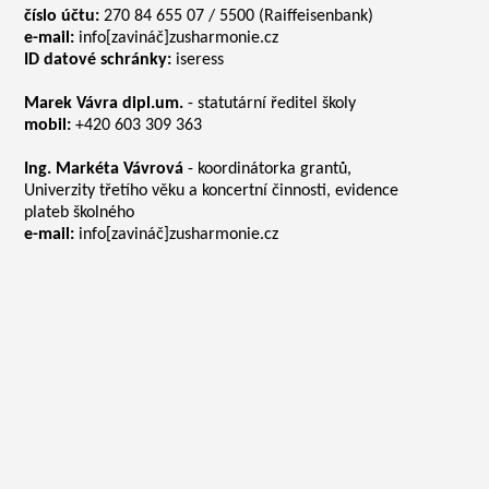
číslo účtu:
270 84 655 07 / 5500 (Raiffeisenbank)
e-mail:
info[zavináč]zusharmonie.cz
ID datové schránky:
iseress
Marek Vávra dipl.um.
- statutární ředitel školy
mobil:
+420 603 309 363
Ing. Markéta Vávrová
- koordinátorka grantů,
Univerzity třetího věku a koncertní činnosti, evidence
plateb školného
e-mail:
info[zavináč]zusharmonie.cz