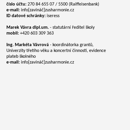
číslo účtu:
270 84 655 07 / 5500 (Raiffeisenbank)
e-mail:
info[zavináč]zusharmonie.cz
ID datové schránky:
iseress
Marek Vávra dipl.um.
- statutární ředitel školy
mobil:
+420 603 309 363
Ing. Markéta Vávrová
- koordinátorka grantů,
Univerzity třetího věku a koncertní činnosti, evidence
plateb školného
e-mail:
info[zavináč]zusharmonie.cz