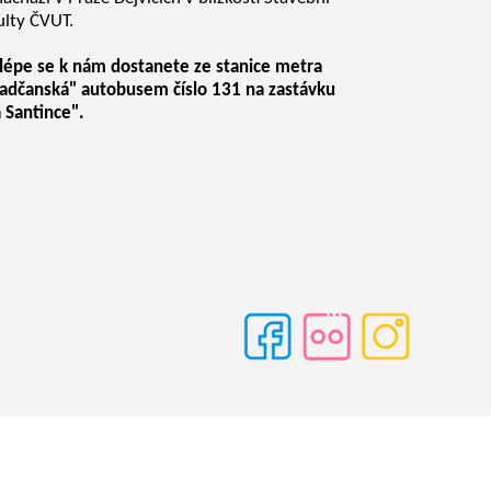
ulty ČVUT.
lépe se k nám dostanete ze stanice metra
adčanská" autobusem číslo 131 na zastávku
 Santince".