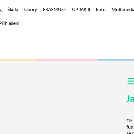
y
Škola
Obory
ERASMUS+
OP JAK II
Foto
Multimédi
Přihlášení
J
CH 
fun
se 