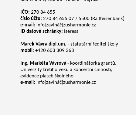
IČO:
270 84 655
číslo účtu:
270 84 655 07 / 5500 (Raiffeisenbank)
e-mail:
info[zavináč]zusharmonie.cz
ID datové schránky:
iseress
Marek Vávra dipl.um.
- statutární ředitel školy
mobil:
+420 603 309 363
Ing. Markéta Vávrová
- koordinátorka grantů,
Univerzity třetího věku a koncertní činnosti,
evidence plateb školného
e-mail:
info[zavináč]zusharmonie.cz