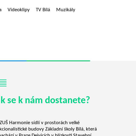
a
Videoklipy
TV Bílá
Muzikály
ak se k nám dostanete?
ZUŠ Harmonie sídlí v prostorách velké
kcionalistické budovy Základní školy Bílá, která
nachází v Praze Dejvicích v blízkosti Stavební