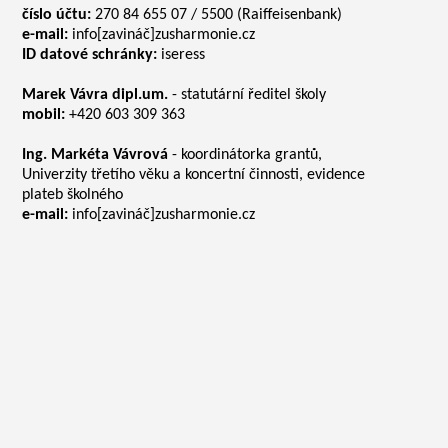
číslo účtu:
270 84 655 07 / 5500 (Raiffeisenbank)
e-mail:
info[zavináč]zusharmonie.cz
ID datové schránky:
iseress
Marek Vávra dipl.um.
- statutární ředitel školy
mobil:
+420 603 309 363
Ing. Markéta Vávrová
- koordinátorka grantů,
Univerzity třetího věku a koncertní činnosti, evidence
plateb školného
e-mail:
info[zavináč]zusharmonie.cz