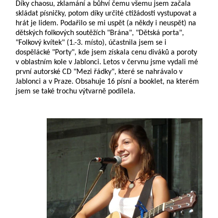
Díky chaosu, zklamání a bůhví čemu všemu jsem začala
skládat písničky, potom díky určité ctižádosti vystupovat a
hrát je lidem. Podařilo se mi uspět (a někdy i neuspět) na
dětských folkových soutěžích "Brána", "Dětská porta",
"Folkový kvítek" (1.-3. místo), účastnila jsem se i
dospělácké "Porty", kde jsem získala cenu diváků a poroty
v oblastním kole v Jablonci. Letos v červnu jsme vydali mé
první autorské CD "Mezi řádky", které se nahrávalo v
Jablonci a v Praze. Obsahuje 16 písní a booklet, na kterém
jsem se také trochu výtvarně podílela.