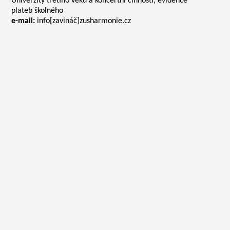
Univerzity třetího věku a koncertní činnosti, evidence
plateb školného
e-mail:
info[zavináč]zusharmonie.cz