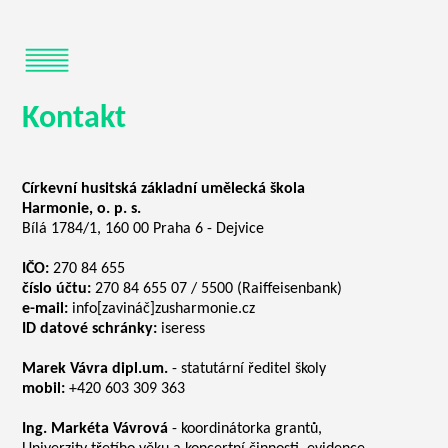
Kontakt
Církevní husitská základní umělecká škola
Harmonie, o. p. s.
Bílá 1784/1, 160 00 Praha 6 - Dejvice
IČO:
270 84 655
číslo účtu:
270 84 655 07 / 5500 (Raiffeisenbank)
e-mail:
info[zavináč]zusharmonie.cz
ID datové schránky:
iseress
Marek Vávra dipl.um.
- statutární ředitel školy
mobil:
+420 603 309 363
Ing. Markéta Vávrová
- koordinátorka grantů,