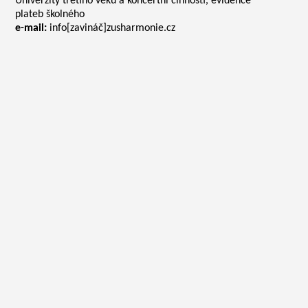
Univerzity třetího věku a koncertní činnosti, evidence
plateb školného
e-mail:
info[zavináč]zusharmonie.cz