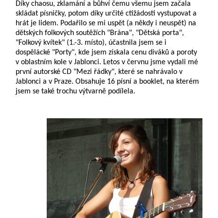
Díky chaosu, zklamání a bůhví čemu všemu jsem začala
skládat písničky, potom díky určité ctižádosti vystupovat a
hrát je lidem. Podařilo se mi uspět (a někdy i neuspět) na
dětských folkových soutěžích "Brána", "Dětská porta",
"Folkový kvítek" (1.-3. místo), účastnila jsem se i
dospělácké "Porty", kde jsem získala cenu diváků a poroty
v oblastním kole v Jablonci. Letos v červnu jsme vydali mé
první autorské CD "Mezi řádky", které se nahrávalo v
Jablonci a v Praze. Obsahuje 16 písní a booklet, na kterém
jsem se také trochu výtvarně podílela.