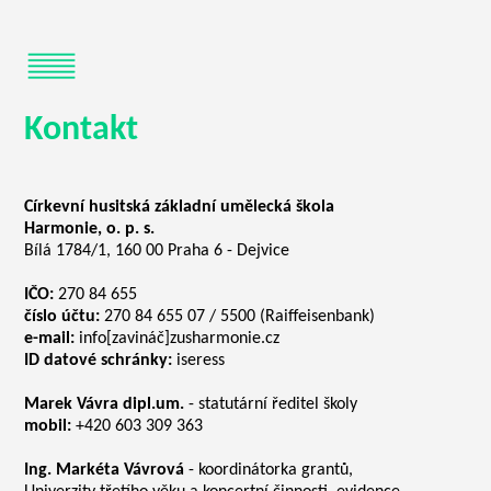
Kontakt
Církevní husitská základní umělecká škola
Harmonie, o. p. s.
Bílá 1784/1, 160 00 Praha 6 - Dejvice
IČO:
270 84 655
číslo účtu:
270 84 655 07 / 5500 (Raiffeisenbank)
e-mail:
info[zavináč]zusharmonie.cz
ID datové schránky:
iseress
Marek Vávra dipl.um.
- statutární ředitel školy
mobil:
+420 603 309 363
Ing. Markéta Vávrová
- koordinátorka grantů,