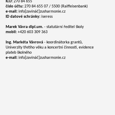
IČO:
270 84 655
číslo účtu:
270 84 655 07 / 5500 (Raiffeisenbank)
e-mail:
info[zavináč]zusharmonie.cz
ID datové schránky:
iseress
Marek Vávra dipl.um.
- statutární ředitel školy
mobil:
+420 603 309 363
Ing. Markéta Vávrová
- koordinátorka grantů,
Univerzity třetího věku a koncertní činnosti, evidence
plateb školného
e-mail:
info[zavináč]zusharmonie.cz