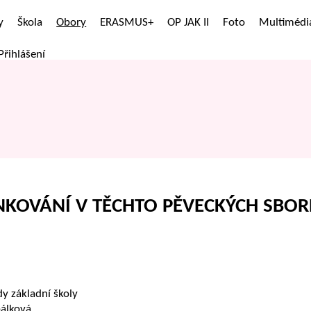
y
Škola
Obory
ERASMUS+
OP JAK II
Foto
Multimédi
Přihlášení
INKOVÁNÍ V TĚCHTO PĚVECKÝCH SBO
dy základní školy
álková