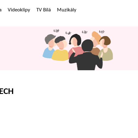
a
Videoklipy
TV Bílá
Muzikály
RECH