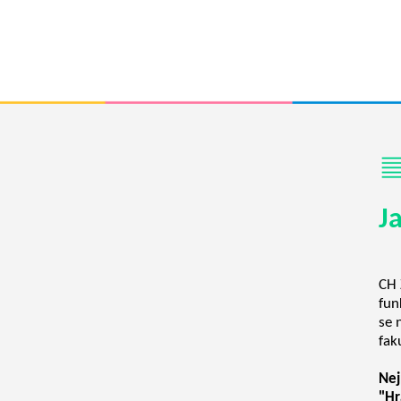
J
CH 
fun
se 
fak
Nej
"Hr