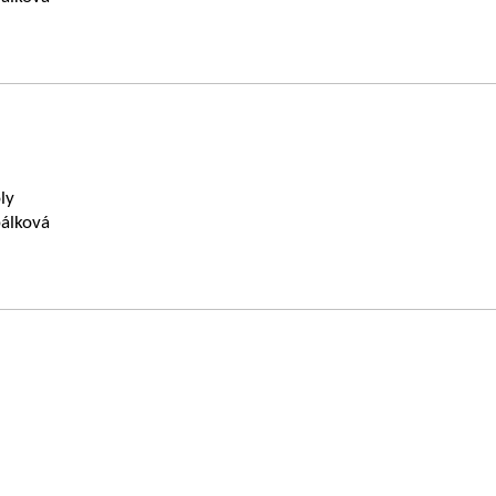
oly
álková