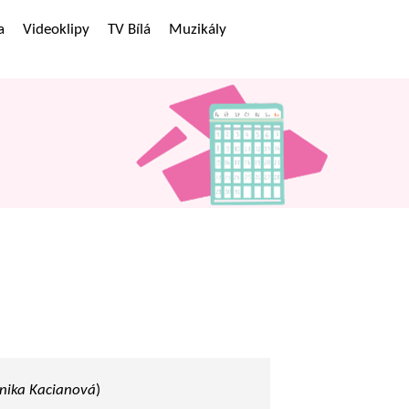
a
Videoklipy
TV Bílá
Muzikály
onika Kacianová
)