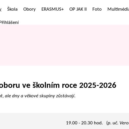
y
Škola
Obory
ERASMUS+
OP JAK II
Foto
Multimédi
Přihlášení
oboru ve školním roce 2025-2026
, ale dny a věkové skupiny zůstávají.
19.00 - 20.30 hod. (
p. uč. Ver