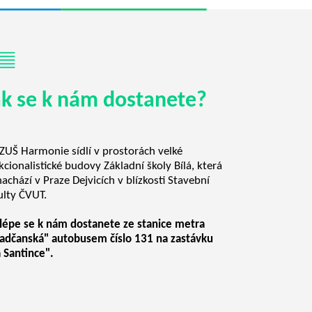
ak se k nám dostanete?
ZUŠ Harmonie sídlí v prostorách velké
kcionalistické budovy Základní školy Bílá, která
nachází v Praze Dejvicích v blízkosti Stavební
ulty ČVUT.
lépe se k nám dostanete ze stanice metra
adčanská" autobusem číslo 131 na zastávku
 Santince".