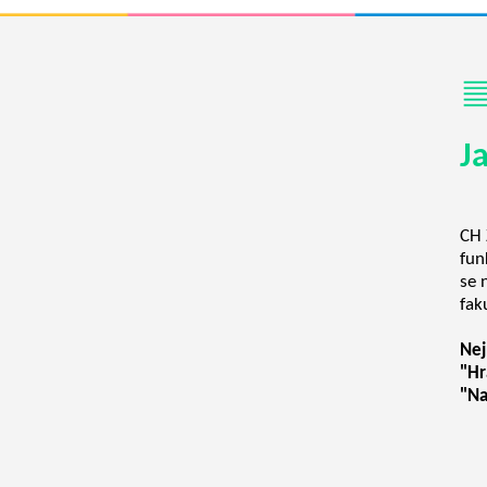
J
CH 
fun
se 
fak
Nej
"Hr
"Na